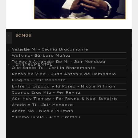
SONGS
Vete De Mi - Cecilia Bracamonte
CUES
Walking- Bárbara Muñoz
Te Voy A Arrancar De Mi - Jair Mendoza
INSTRUMENTAL
Que Sabes Tu - Cecilia Bracamonte
Razón de Vida - Juán Antonio de Dompablo
Fingias - Jair Mendoza
Entre la Espada y la Pared - Nicole Pillman
Cuando Eras Mia - Fer Reyna
Aún Hay Tiempo - Fer Reyna & Noel Schajris
Atado A Ti - Jair Mendoza
Ahora No - Nicole Pillman
Y Como Duele - Aida Orezzoli