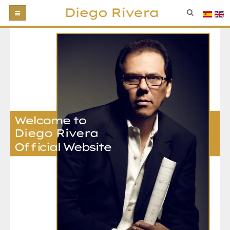
HOME
BIOGRAPHY
DISCOGRAPHY
PHOTOS
VIDEOS
NEWS
CONTACT