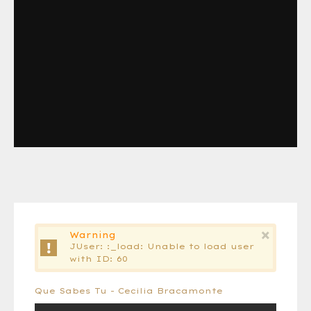
×
Warning
JUser: :_load: Unable to load user
with ID: 60
Que Sabes Tu - Cecilia Bracamonte