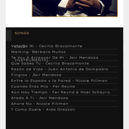
SONGS
Vete De Mi - Cecilia Bracamonte
CUES
Walking- Bárbara Muñoz
Te Voy A Arrancar De Mi - Jair Mendoza
INSTRUMENTAL
Que Sabes Tu - Cecilia Bracamonte
Razón de Vida - Juán Antonio de Dompablo
Fingias - Jair Mendoza
Entre la Espada y la Pared - Nicole Pillman
Cuando Eras Mia - Fer Reyna
Aún Hay Tiempo - Fer Reyna & Noel Schajris
Atado A Ti - Jair Mendoza
Ahora No - Nicole Pillman
Y Como Duele - Aida Orezzoli