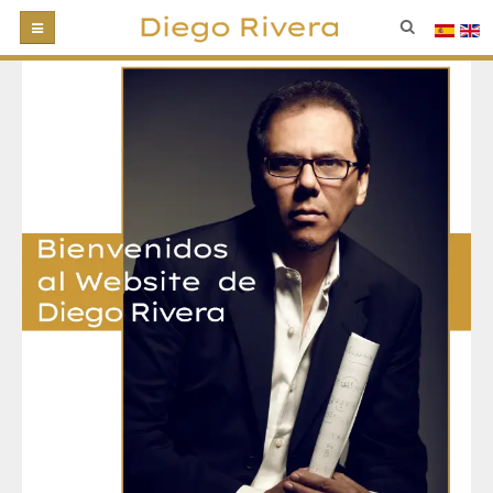
INICIO
BIOGRAFÍA
DISCOGRAFÍA
FOTOS
VIDEOS
NOTICIAS
CONTACTO